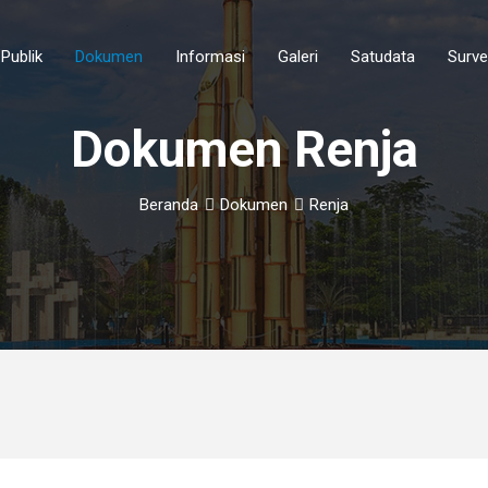
Publik
Dokumen
Informasi
Galeri
Satudata
Surv
Indikator Kinerja Utama
Dokumen Renja
Beranda
Dokumen
Renja